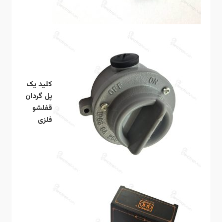
کلید یک
پل گردان
قفلشو
فلزی