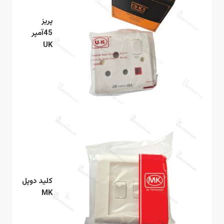
پریز
45آمپر
UK
کلید دوپل
MK