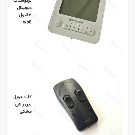
ترموستات
دیجیتال
هانیول
ws8
کلید دوپل
بین راهی
مشکی