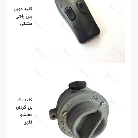
کلید دوپل
بین راهی
مشکی
کلید یک
پل گردان
قفلشو
فلزی