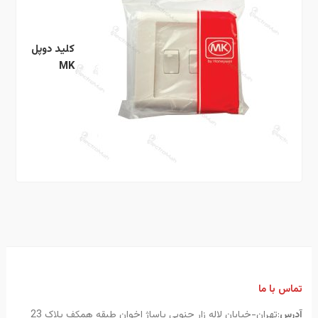
کلید دوپل
MK
تماس با ما
آدرس
:تهران-خیابان لاله زار جنوبی پاساژ اخوان طبقه همکف پلاک 23