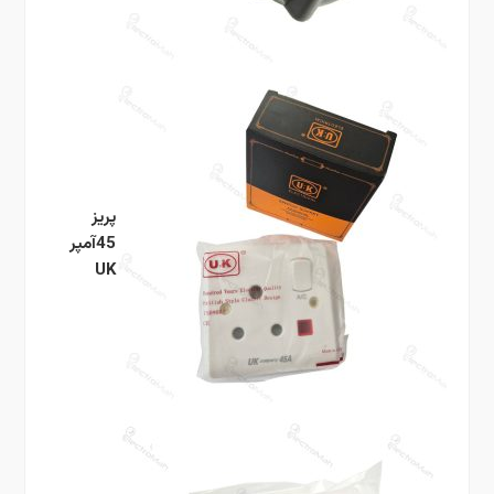
پریز
45آمپر
UK