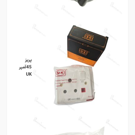
پریز
45آمپر
UK