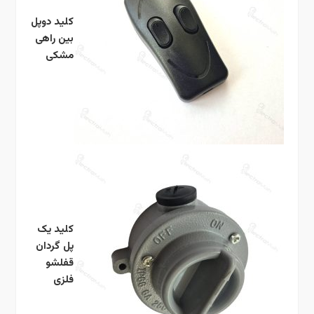
کلید دوپل
بین راهی
مشکی
کلید یک
پل گردان
قفلشو
فلزی