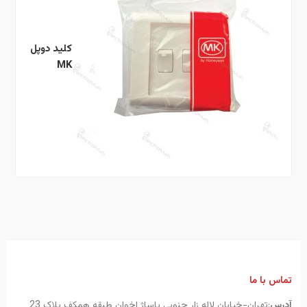
کلید دوپل
MK
تماس با ما
آدرس
:تهران-خیابان لاله زار جنوبی پاساژ اخوان طبقه همکف پلاک 23