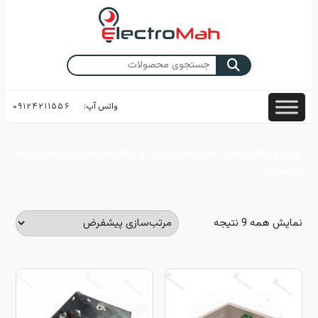
Skip
to
content
جستجو
برای:
واتس آپ:
۰۹۱۲۴۲۱۱۵۵۶
تولید و پخش قوطی های توکار(فلزی) و روکار(پلاستیکی) با استاندارد
انگلستان.
نمایش همه 9 نتیجه