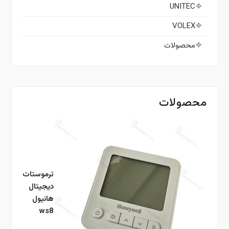
UNITEC
VOLEX
محصولات
محصولات
ترموستات
دیجیتال
هانیول
ws8