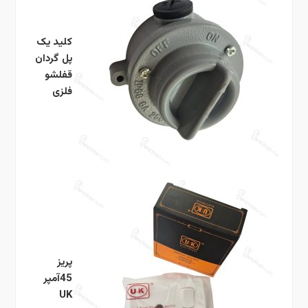
کلید یک
پل گردان
قفلشو
فلزی
پریز
45آمپر
UK