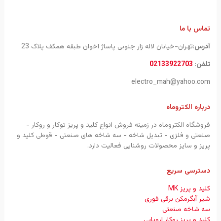
تماس با ما
آدرس
:تهران-خیابان لاله زار جنوبی پاساژ اخوان طبقه همکف پلاک 23
تلفن
:
02133922703
electro_mah@yahoo.com
درباره الکتروماه
فروشگاه الکتروماه در زمینه فروش انواع کلید و پریز توکار و روکار -
صنعتی و فلزی - تبدیل شاخه - سه شاخه های صنعتی - قوطی کلید و
پریز و سایز محصولات روشنایی فعالیت دارد.
دسترسی سریع
کلید و پریز MK
شیر آبگرمکن برقی فوری
سه شاخه صنعتی
کلید و پریز روکار اروپایی