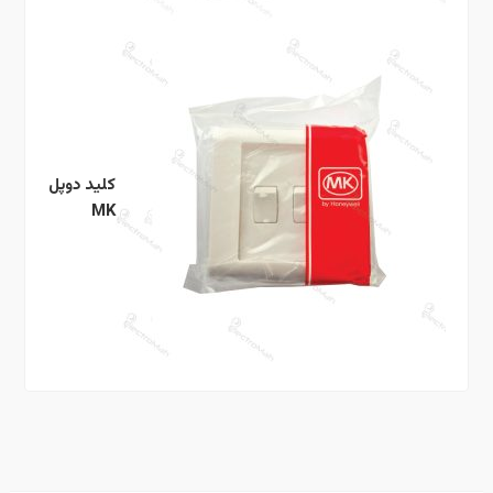
کلید دوپل
MK