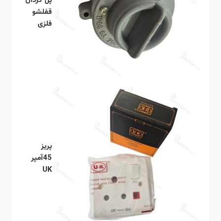
پل گردان
قفلشو
فلزی
پریز
45آمپر
UK