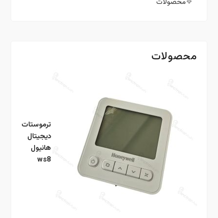
محصولات
محصولات
ترموستات
دیجیتال
هانیول
ws8