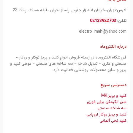
آدرس
:تهران-خیابان لاله زار جنوبی پاساژ اخوان طبقه همکف پلاک 23
تلفن
:
02133922703
electro_mah@yahoo.com
درباره الکتروماه
فروشگاه الکتروماه در زمینه فروش انواع کلید و پریز توکار و روکار -
صنعتی و فلزی - تبدیل شاخه - سه شاخه های صنعتی - قوطی کلید و
پریز و سایز محصولات روشنایی فعالیت دارد.
دسترسی سریع
کلید و پریز MK
شیر آبگرمکن برقی فوری
سه شاخه صنعتی
کلید و پریز روکار اروپایی
کلید نخی آلمانی