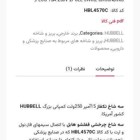
PLUG 15A 250V 2POLE 3WIRE GROUNDING,
کد کالا:
HBL4570C
pdf فنی کالا
HUBBELL
Categories:
,
برند خارجی
,
پریز و شاخه
HUBBELL
,
پریز و شاخه های مربوط به صنایع پزشکی و
دارویی
,
محصولات
توضیحات
نظرات (1)
توضیحات
سه شاخ تکفاز
15آمپر 250ولت کمپانی بزرگ
HUBBELL
کشور آمریکا.
سه شاخ چرخشی قفلشو هابل
با اتصال سیمهای فاز،نول
و ارت با کد کالا
HBL4570C
که در صنایع پزشکی
،تجهیزات بیمارستانی و شرکتهای داروسازی استفاده