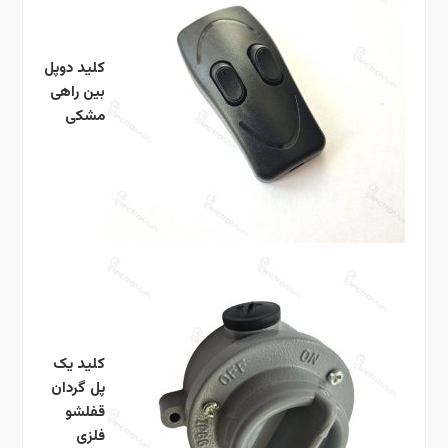
کلید دوپل
بین راهی
مشکی
کلید یک
پل گردان
قفلشو
فلزی