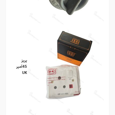
پریز
45آمپر
UK