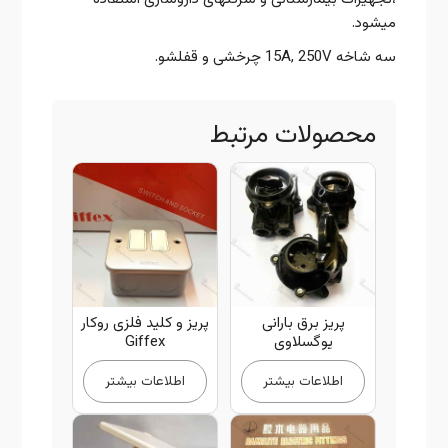
میشود.
سه شاخه 15A, 250V چرخشی و قفلشو.
محصولات مرتبط
پریز برق بارانی
پریز و کلید فلزی روکار
یوگسلاوی
Giffex
اطلاعات بیشتر
اطلاعات بیشتر