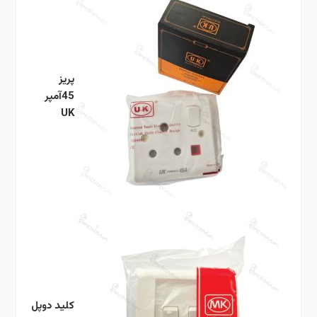
پریز
45آمپر
UK
کلید دوپل