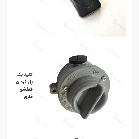
کلید یک
پل گردان
قفلشو
فلزی