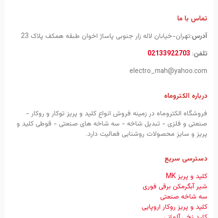
تماس با ما
آدرس
:تهران-خیابان لاله زار جنوبی پاساژ اخوان طبقه همکف پلاک 23
تلفن
:
02133922703
electro_mah@yahoo.com
درباره الکتروماه
فروشگاه الکتروماه در زمینه فروش انواع کلید و پریز توکار و روکار -
صنعتی و فلزی - تبدیل شاخه - سه شاخه های صنعتی - قوطی کلید و
پریز و سایز محصولات روشنایی فعالیت دارد.
دسترسی سریع
کلید و پریز MK
شیر آبگرمکن برقی فوری
سه شاخه صنعتی
کلید و پریز روکار اروپایی
کلید نخی آلمانی