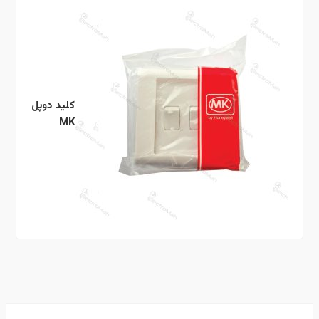
کلید دوپل
MK