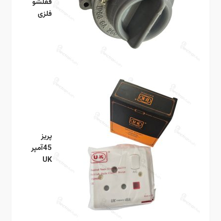
قفلشو
فلزی
پریز
45آمپر
UK