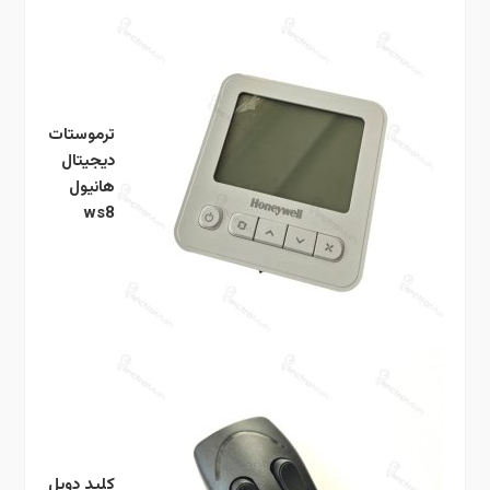
ترموستات
دیجیتال
هانیول
ws8
کلید دوپل