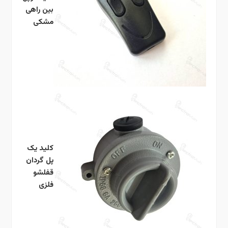
بین راهی
مشکی
کلید یک
پل گردان
قفلشو
فلزی