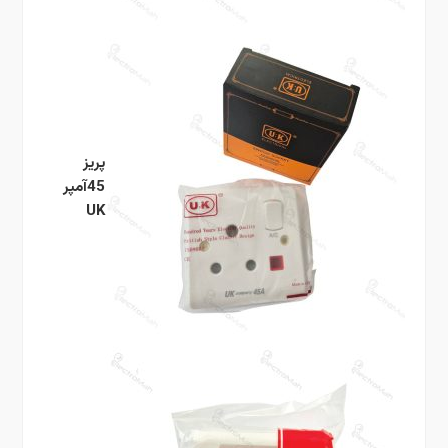
پریز
45آمپر
UK