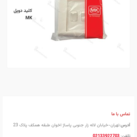
کلید دوپل
MK
تماس با ما
آدرس
:تهران-خیابان لاله زار جنوبی پاساژ اخوان طبقه همکف پلاک 23
تلفن
:
02133922703