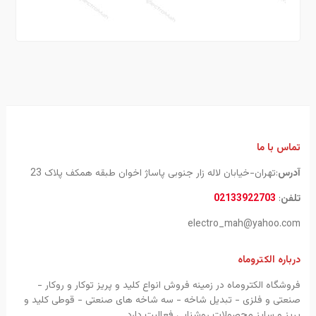
تماس با ما
آدرس
:تهران-خیابان لاله زار جنوبی پاساژ اخوان طبقه همکف پلاک 23
تلفن
:
02133922703
electro_mah@yahoo.com
درباره الکتروماه
فروشگاه الکتروماه در زمینه فروش انواع کلید و پریز توکار و روکار -
صنعتی و فلزی - تبدیل شاخه - سه شاخه های صنعتی - قوطی کلید و
پریز و سایز محصولات روشنایی فعالیت دارد.