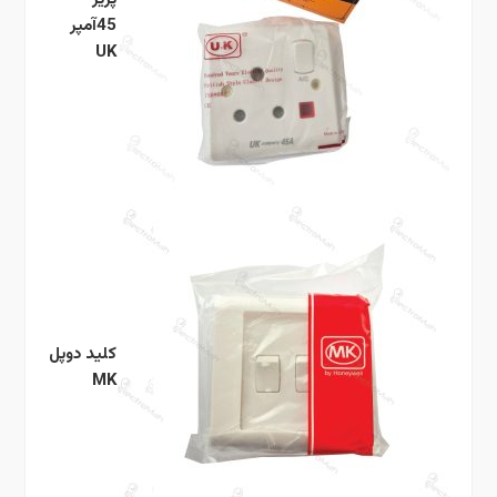
45آمپر
UK
کلید دوپل
MK