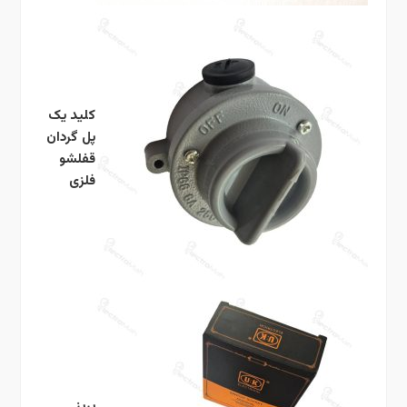
کلید یک
پل گردان
قفلشو
فلزی
پریز