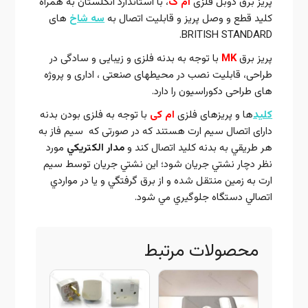
پریز برق دوبل فلزی
ام ک
، با استاندارد انگلستان به همراه
کلید قطع و وصل پریز و قابلیت اتصال به
سه شاخ
های
BRITISH STANDARD.
پریز برق
MK
با توجه به بدنه فلزی و زیبایی و سادگی در
طراحی، قابلیت نصب در محیطهای صنعتی ، اداری و پروژه
های طراحی دکوراسیون را دارد.
کلید
ها و پریزهای فلزی
ام کی
با توجه به فلزی بودن بدنه
دارای اتصال سیم ارت هستند که در صورتی که سيم فاز به
هر طريقي به بدنه کلید اتصال کند و
مدار الکتريکي
مورد
نظر دچار نشتي جريان شود؛ اين نشتي جريان توسط سيم
ارت به زمين منتقل شده و از برق گرفتگي و يا در مواردي
اتصالي دستگاه جلوگيري مي شود.
محصولات مرتبط