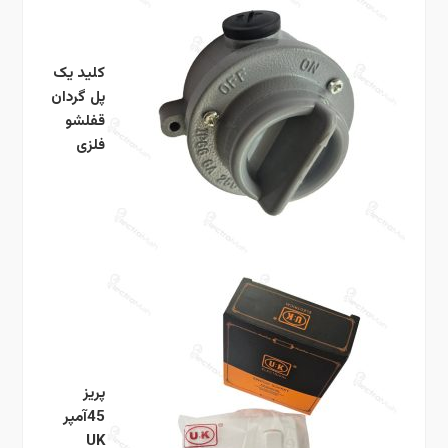
کلید یک
پل گردان
قفلشو
فلزی
پریز
45آمپر
UK