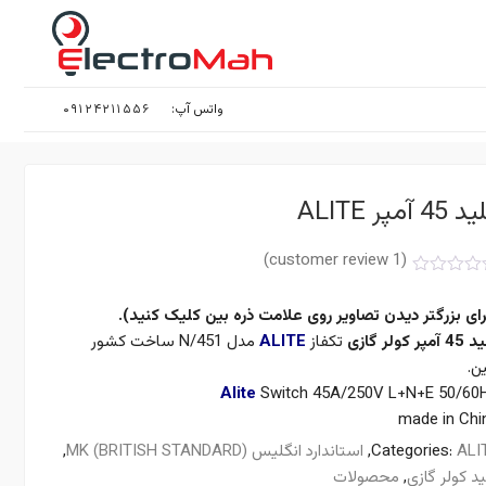
واتس آپ:
۰۹۱۲۴۲۱۱۵۵۶
45 آمپر ALITE
customer review)
1
(
تیازدهی
5.
از 5 در
رای بزرگتر دیدن تصاویر روی علامت ذره بین کلیک کنید).
تیازدهی
تری
45 آمپر
کولر گازی
تکفاز
ALITE
مدل N/451 ساخت کشور
ن.
Alite
Switch 45A/250V L+N+E 50/60
made in Chi
ALI
Categories:
,
استاندارد انگلیس MK (BRITISH STANDARD)
,
ید کولر گازی
,
محصولات