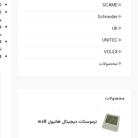
کل
SCAME
کلید 45 آمپر با
Schneider
ب
ق
UK
م
UNITEC
کل
ا
VOLEX
کل
محصولات
محصولات
ترموستات دیجیتال هانیول ws8