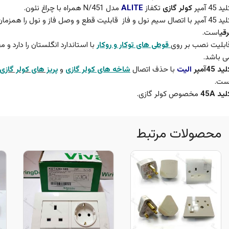
ید 45 آمپر
کولر گازی
تکفاز
ALITE
مدل N/451 همراه با چراغ
نئون.
 اتصال سیم نول و فاز قابلیت قطع و وصل فاز و نول را همزمان دارد و مخصوص
رقی
است.
ابلیت نصب بر روی
قوطی های توکار و روکار
با استاندارد انگلستان را دارد
ی باشد.
ید 45آمپر
الیت
با حذف اتصال
شاخه های کولر گازی
و
پریز های کولر گازی
ست.
ید 45A
مخصوص کولر گازی.
محصولات مرتبط