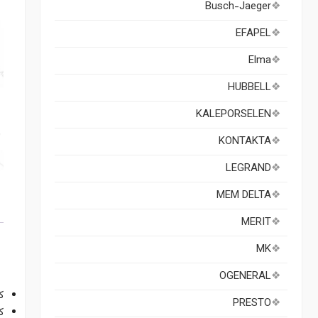
Busch-Jaeger
EFAPEL
Elma
HUBBELL
KALEPORSELEN
KONTAKTA
LEGRAND
MEM DELTA
MERIT
MK
ت
OGENERAL
کل
PRESTO
ک