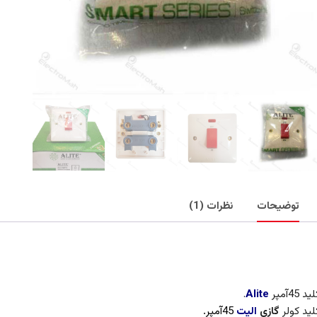
توضیحات
نظرات (1)
وضیحات
ید 45آمپر
Alite
.
لید کولر
گازی
الیت
45آمپر
.