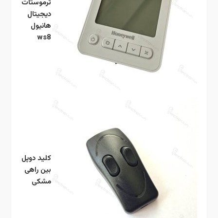
ترموستات
دیجیتال
هانیول
ws8
کلید دوپل
بین راهی
مشکی