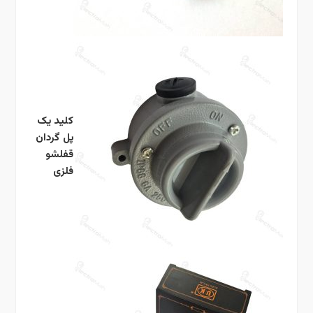
کلید یک
پل گردان
قفلشو
فلزی