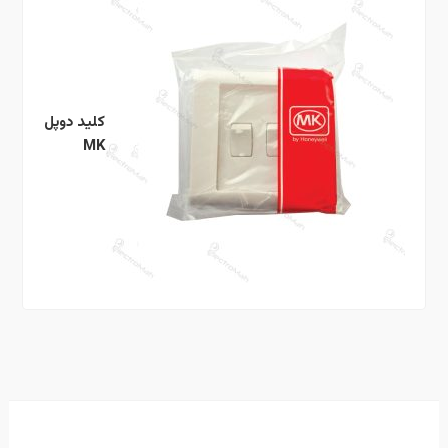
کلید دوپل
MK