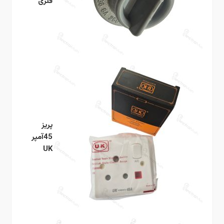
فلزی
پریز
45آمپر
UK