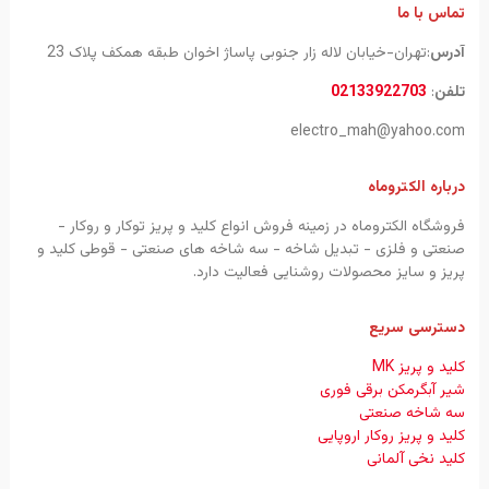
تماس با ما
آدرس
:تهران-خیابان لاله زار جنوبی پاساژ اخوان طبقه همکف پلاک 23
تلفن
:
02133922703
electro_mah@yahoo.com
درباره الکتروماه
فروشگاه الکتروماه در زمینه فروش انواع کلید و پریز توکار و روکار -
صنعتی و فلزی - تبدیل شاخه - سه شاخه های صنعتی - قوطی کلید و
پریز و سایز محصولات روشنایی فعالیت دارد.
دسترسی سریع
کلید و پریز MK
شیر آبگرمکن برقی فوری
سه شاخه صنعتی
کلید و پریز روکار اروپایی
کلید نخی آلمانی